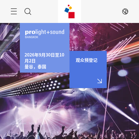
跳
过
Menu
搜
ZH
寻
2026年9月30日至10
观众预登记
月2日

曼谷，泰国